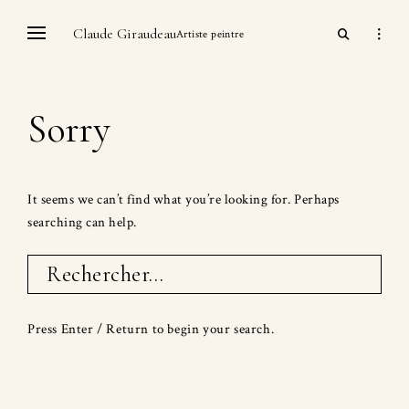
Skip
open
Claude Giraudeau
open
to
Artiste peintre
search
sidebar
content
form
Sorry
It seems we can’t find what you’re looking for. Perhaps
searching can help.
Rechercher :
Press Enter / Return to begin your search.