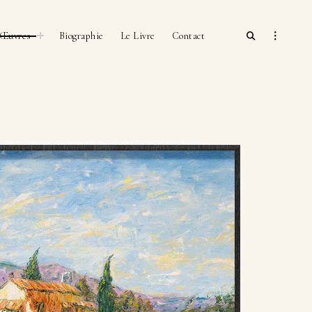
open
toggle
open
Œuvres
Biographie
Le Livre
Contact
child
search
sidebar
menu
form