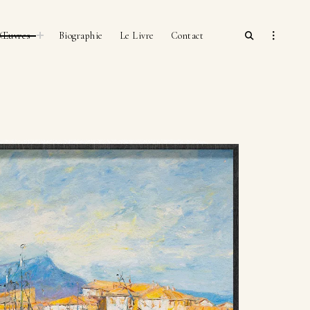
open
toggle
open
Œuvres
Biographie
Le Livre
Contact
child
search
sidebar
menu
form