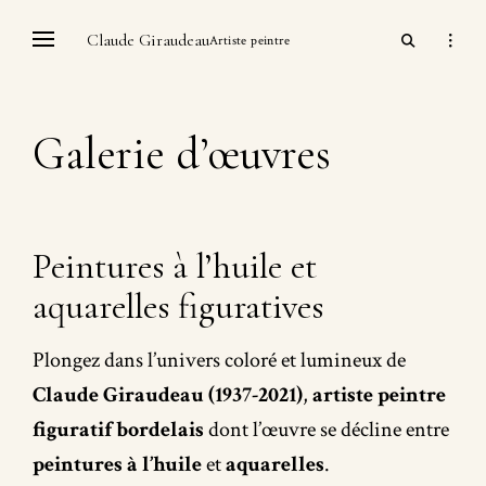
Skip
open
Claude Giraudeau
open
to
Artiste peintre
search
sidebar
content
form
Galerie d’œuvres
Peintures à l’huile et
aquarelles figuratives
Plongez dans l’univers coloré et lumineux de
Claude Giraudeau (1937-2021)
,
artiste peintre
figuratif bordelais
dont l’œuvre se décline entre
peintures à l’huile
et
aquarelles
.