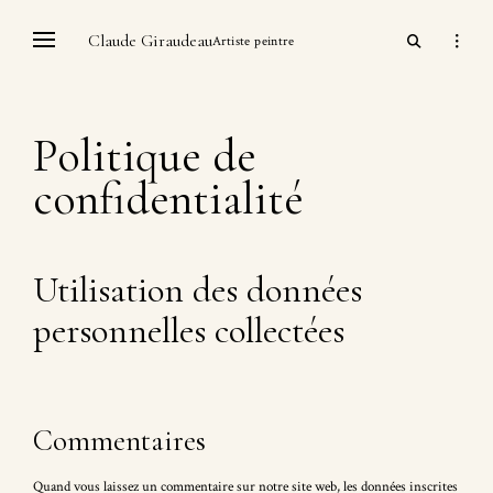
Skip
open
Claude Giraudeau
open
to
Artiste peintre
search
sidebar
content
form
Politique de
confidentialité
Utilisation des données
personnelles collectées
Commentaires
Quand vous laissez un commentaire sur notre site web, les données inscrites