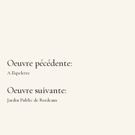
Navigation
Oeuvre pécédente:
A Espelette
de
Oeuvre suivante:
Jardin Public de Bordeaux
l’article