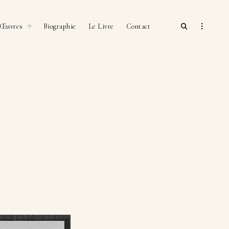
open
toggle
open
Œuvres
Biographie
Le Livre
Contact
child
search
sidebar
menu
form