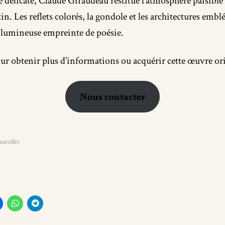
e délicate, Claude Giraudeau restitue l’atmosphère paisible
in. Les reflets colorés, la gondole et les architectures emb
 lumineuse empreinte de poésie.
r obtenir plus d’informations ou acquérir cette œuvre ori
Nous contacter
uarellés