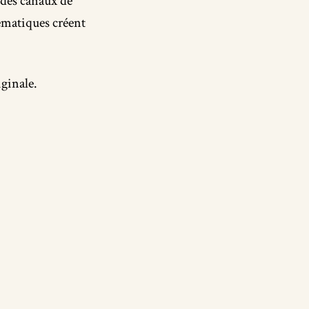
 des canaux de
lématiques créent
ginale.