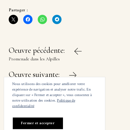
Partager :
Navigation
Oeuvre pécédente:
de
Promenade dans les Alpilles
l’article
Oeuvre suivante:
Plage à Saint-Jean-de-Luz
Nous utilisons des cookies pour améliorer votre
expérience de navigation et analyser notre trafic. En
cliquant sur « Fermer et accepter », vous consentez à
notre utilisation des cookies.
Politique de
confidentialité
© Claude Giraudeau
Mail :
adresse de contact
Tél : (+33) 682029943