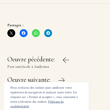
Partager :
Navigation
Oeuvre pécédente:
de
Port ostréicole à Andernos
l’article
Oeuvre suivante:
La chapelle à Eygalières
Nous utilisons des cookies pour améliorer votre
expérience de navigation et analyser notre trafic. En
cliquant sur « Fermer et accepter », vous consentez à
notre utilisation des cookies.
Politique de
confidentialité