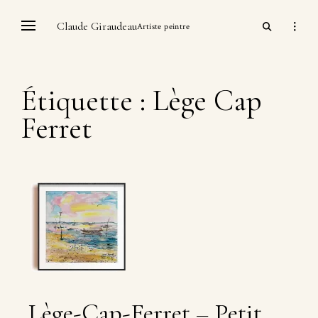
Skip
open
Claude Giraudeau
open
to
Artiste peintre
search
sidebar
content
form
Étiquette :
Lège Cap
Ferret
Lège-Cap-Ferret – Petit