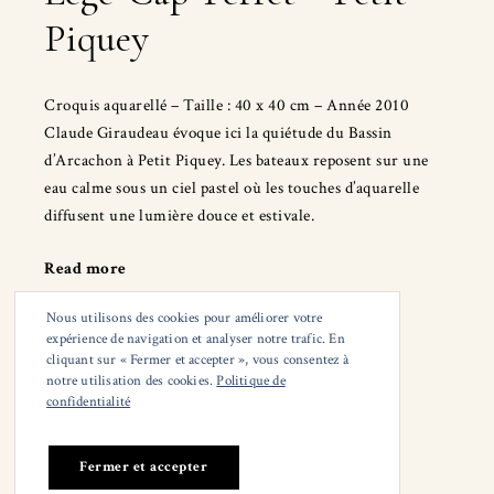
Piquey
Croquis aquarellé – Taille : 40 x 40 cm – Année 2010
Claude Giraudeau évoque ici la quiétude du Bassin
d’Arcachon à Petit Piquey. Les bateaux reposent sur une
eau calme sous un ciel pastel où les touches d’aquarelle
diffusent une lumière douce et estivale.
Read more
"Lège-
Cap-
Nous utilisons des cookies pour améliorer votre
Ferret
expérience de navigation et analyser notre trafic. En
–
cliquant sur « Fermer et accepter », vous consentez à
Petit
notre utilisation des cookies.
Politique de
© Claude Giraudeau
confidentialité
Piquey"
Mail :
adresse de contact
Tél : (+33) 682029943
--
--