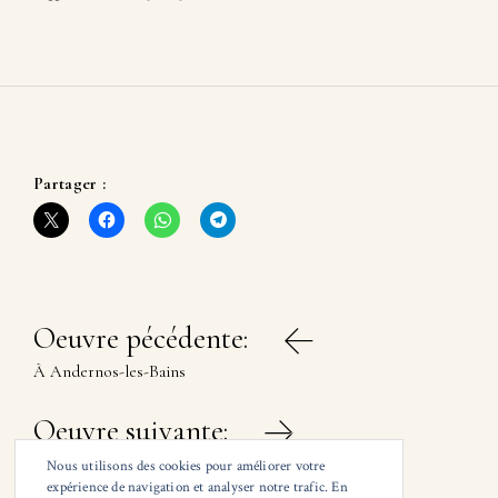
Partager :
Navigation
Oeuvre pécédente:
de
À Andernos-les-Bains
l’article
Oeuvre suivante:
À Saint-Jean-de-Luz
Nous utilisons des cookies pour améliorer votre
expérience de navigation et analyser notre trafic. En