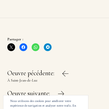
Partager :
Navigation
Oeuvre pécédente:
de
À Saint-Jean-de-Luz
l’article
Oeuvre suivante:
Au Jardin Public Bordeaux – Le petit mousse
Nous utilisons des cookies pour améliorer votre
expérience de navigation et analyser notre trafic. En