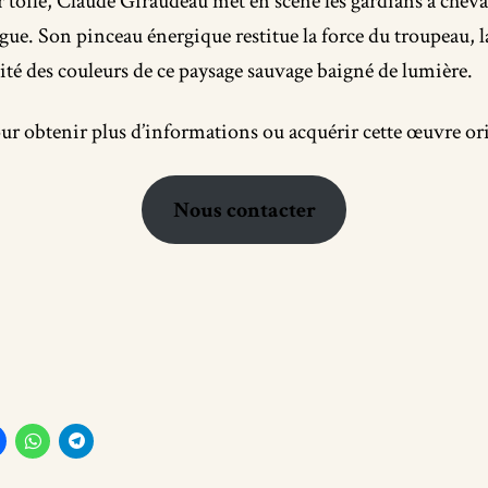
r toile, Claude Giraudeau met en scène les gardians à chev
ue. Son pinceau énergique restitue la force du troupeau, l
nsité des couleurs de ce paysage sauvage baigné de lumière.
r obtenir plus d’informations ou acquérir cette œuvre ori
Nous contacter
s