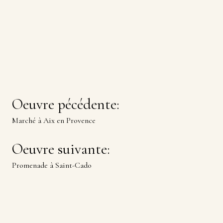
Navigation
Oeuvre pécédente:
Marché à Aix en Provence
de
Oeuvre suivante:
Promenade à Saint-Cado
l’article