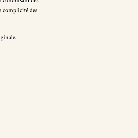
al conduisant des
a complicité des
ginale.