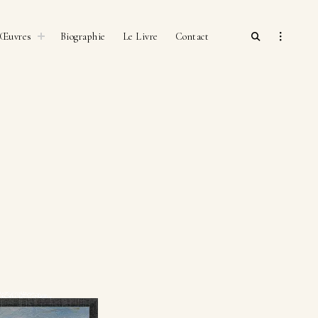
open
toggle
open
Œuvres
Biographie
Le Livre
Contact
child
search
sidebar
menu
form