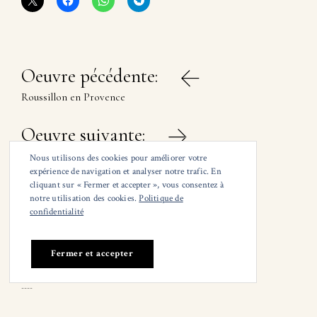
Navigation
Oeuvre pécédente:
de
Roussillon en Provence
l’article
Oeuvre suivante:
Les promeneurs
Nous utilisons des cookies pour améliorer votre
expérience de navigation et analyser notre trafic. En
cliquant sur « Fermer et accepter », vous consentez à
notre utilisation des cookies.
Politique de
confidentialité
© Claude Giraudeau
Mail :
adresse de contact
Tél : (+33) 682029943
--
--