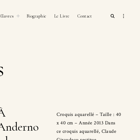
open
toggle
open
Œuvres
Biographie
Le Livre
Contact
child
search
sidebar
menu
form
s
À
Croquis aquarellé – Taille : 40
Anderno
x 40 cm – Année 2013 Dans
ce croquis aquarellé, Claude
Giraudeau restitue