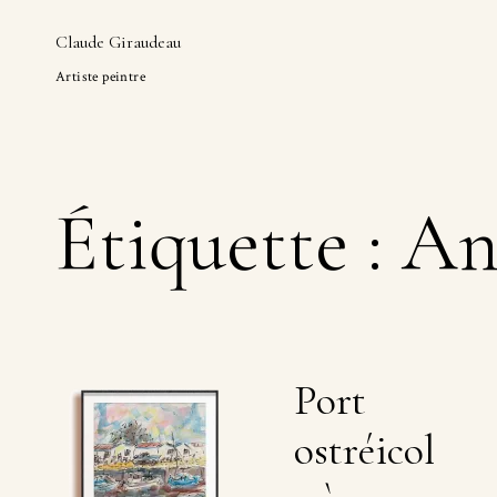
Claude Giraudeau
Artiste peintre
Skip
to
content
Étiquette :
An
Port
ostréicol