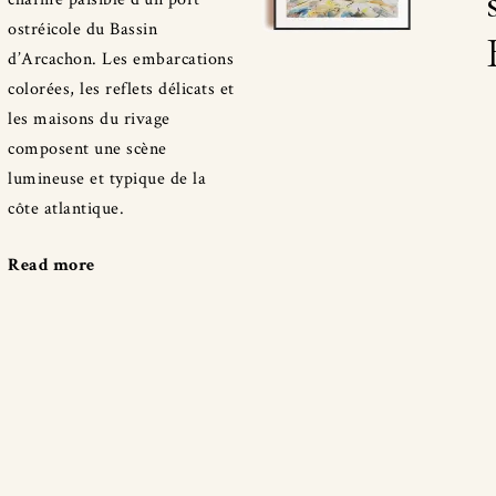
ostréicole du Bassin
d’Arcachon. Les embarcations
colorées, les reflets délicats et
les maisons du rivage
composent une scène
lumineuse et typique de la
côte atlantique.
Read more
"Port
ostréicole
à
Andernos"