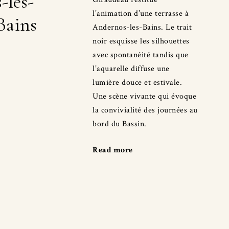
s-les-
l’animation d’une terrasse à
Bains
Andernos-les-Bains. Le trait
noir esquisse les silhouettes
avec spontanéité tandis que
l’aquarelle diffuse une
lumière douce et estivale.
Une scène vivante qui évoque
la convivialité des journées au
bord du Bassin.
Read more
"À
Andernos-
les-
Bains"