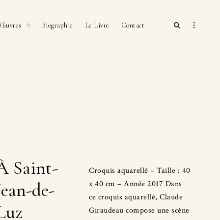
open
toggle
open
Œuvres
Biographie
Le Livre
Contact
child
search
sidebar
menu
form
À Saint-
Croquis aquarellé – Taille : 40
Jean-de-
x 40 cm – Année 2017 Dans
ce croquis aquarellé, Claude
Luz
Giraudeau compose une scène