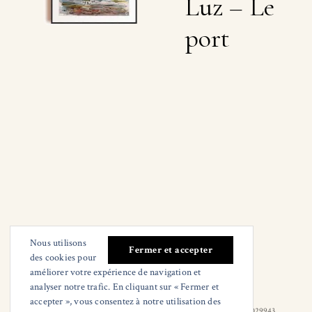
Luz – Le
port
Nous utilisons
des cookies pour
améliorer votre expérience de navigation et
analyser notre trafic. En cliquant sur « Fermer et
accepter », vous consentez à notre utilisation des
© Claude Giraudeau
Mail :
adresse de contact
Tél : (+33) 682029943