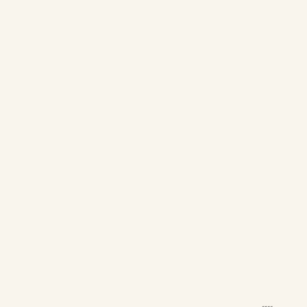
--
--