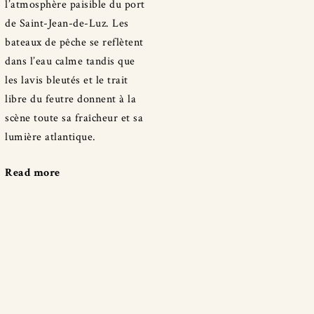
l’atmosphère paisible du port
de Saint-Jean-de-Luz. Les
bateaux de pêche se reflètent
dans l’eau calme tandis que
les lavis bleutés et le trait
libre du feutre donnent à la
scène toute sa fraîcheur et sa
lumière atlantique.
Read more
"À
Saint-
Jean-
de-
Luz
–
Le
port"