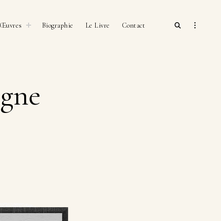
open
toggle
open
Œuvres
Biographie
Le Livre
Contact
child
search
sidebar
menu
form
agne