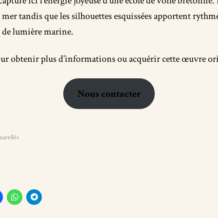
pture ici l’énergie joyeuse d’une école de voile bretonne. 
la mer tandis que les silhouettes esquissées apportent ryt
e de lumière marine.
r obtenir plus d’informations ou acquérir cette œuvre ori
Nous contacter
uarellés