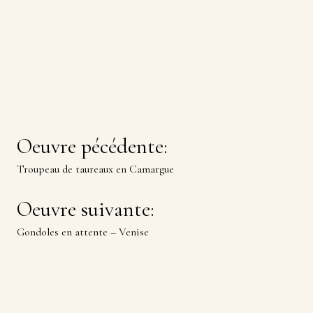
Navigation
Oeuvre pécédente:
Troupeau de taureaux en Camargue
de
Oeuvre suivante:
Gondoles en attente – Venise
l’article