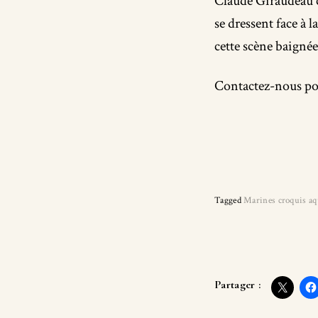
Claude Giraudeau ca
se dressent face à 
cette scène baigné
Contactez-nous pou
Tagged
Marines croquis aq
Partager :