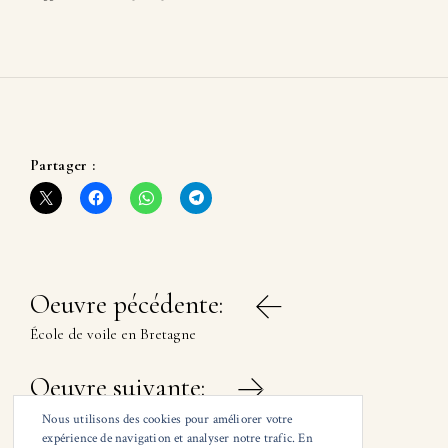
Partager :
Navigation
Oeuvre pécédente:
de
École de voile en Bretagne
l’article
Oeuvre suivante:
Lège-Cap-Ferret – Petit Piquey
Nous utilisons des cookies pour améliorer votre
expérience de navigation et analyser notre trafic. En