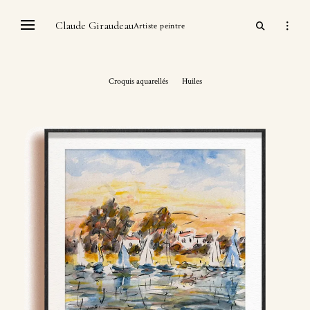
Skip
open
Claude Giraudeau
open
to
Artiste peintre
search
sidebar
content
form
Croquis aquarellés
Huiles